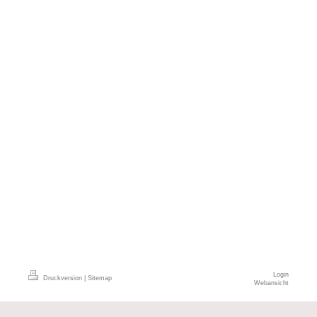
Login
Druckversion
|
Sitemap
Webansicht